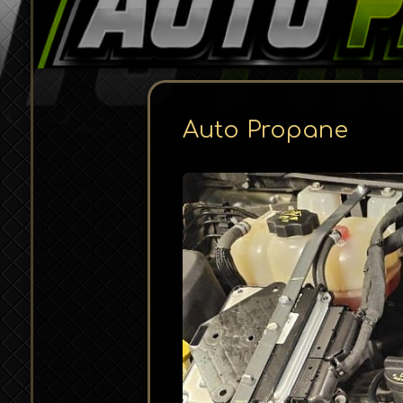
Auto Propane
Page d'accueil
Galerie
Service Routier
Annuaire téléphonique
Contacter nous!
Notre Addresse