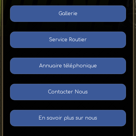
Gallerie
Service Routier
Annuaire téléphonique
Contacter Nous
En savoir plus sur nous